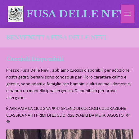
Vai
FUSA DELLE NEVI
al
contenuto
principale
BENVENUTI A FUSA DELLE NEVI
Cuccioli Disponibili
Presso Fusa Delle Nevi , abbiamo cuccioli disponibili per adozione. I
nostri gatti Siberiani sono conosciuti per il loro carattere calmo e
gentile, sono adatti a famiglie con bambini e altri animali domestici,
e hanno un mantello ipoallergenico. Disponibiltà per prove
allergiche.
È ARRIVATA LA CICOGNA 💙🩷 SPLENDIDI CUCCIOLI COLORAZIONE
CLASSICA NATI I PRIMI DI LUGLIO RISERVABILI DA META' AGOSTO. 🩷
💙